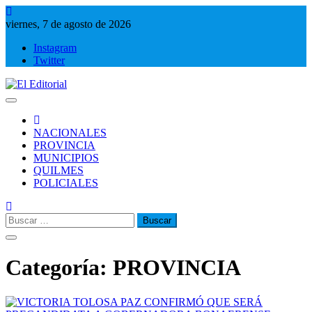
Saltar
al
viernes, 7 de agosto de 2026
contenido
Instagram
Twitter
El Editorial
Periodismo de verdad
NACIONALES
PROVINCIA
MUNICIPIOS
QUILMES
POLICIALES
Buscar:
Categoría:
PROVINCIA