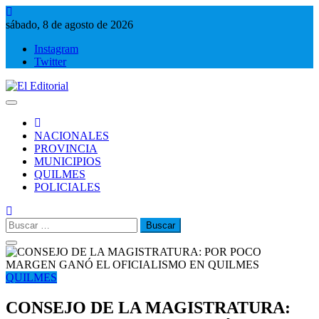
Saltar
al
sábado, 8 de agosto de 2026
contenido
Instagram
Twitter
El Editorial
Periodismo de verdad
NACIONALES
PROVINCIA
MUNICIPIOS
QUILMES
POLICIALES
Buscar:
QUILMES
CONSEJO DE LA MAGISTRATURA: