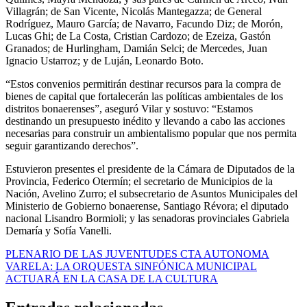
Villagrán; de San Vicente, Nicolás Mantegazza; de General
Rodríguez, Mauro García; de Navarro, Facundo Diz; de Morón,
Lucas Ghi; de La Costa, Cristian Cardozo; de Ezeiza, Gastón
Granados; de Hurlingham, Damián Selci; de Mercedes, Juan
Ignacio Ustarroz; y de Luján, Leonardo Boto.
“Estos convenios permitirán destinar recursos para la compra de
bienes de capital que fortalecerán las políticas ambientales de los
distritos bonaerenses”, aseguró Vilar y sostuvo: “Estamos
destinando un presupuesto inédito y llevando a cabo las acciones
necesarias para construir un ambientalismo popular que nos permita
seguir garantizando derechos”.
Estuvieron presentes el presidente de la Cámara de Diputados de la
Provincia, Federico Otermín; el secretario de Municipios de la
Nación, Avelino Zurro; el subsecretario de Asuntos Municipales del
Ministerio de Gobierno bonaerense, Santiago Révora; el diputado
nacional Lisandro Bormioli; y las senadoras provinciales Gabriela
Demaría y Sofía Vanelli.
Navegación
PLENARIO DE LAS JUVENTUDES CTA AUTONOMA
VARELA: LA ORQUESTA SINFÓNICA MUNICIPAL
de
ACTUARÁ EN LA CASA DE LA CULTURA
entradas