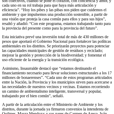
son colectivos, cuando se pone el corazón, con conciencia y amor, y
cada uno en su rol trabaja para que haya más articulación y
eficiencia”. “Hoy los pibes y las pibas nos piden que cuidemos el
ambiente y que impulsemos una producción sostenible, a partir de
una visión que proteja la casa común para ellos y para sus hijos”,
resaltó y añadió: “Con este programa, estamos trabajando tanto para
la provincia del presente como para la provincia del futuro”.
Esta iniciativa prevé una inversión total de más de 430 millones de
pesos que aportará el Gobierno Nacional para fortalecer las políticas
ambientales en los distritos. Se priorizarán proyectos para potenciar
las capacidades municipales de gestión de residuos y reciclado;
mejorar la gestión y protección de la biodiversidad; y fomentar el
uso eficiente de la energía y la transición ecológica.
Asimismo, Insaurralde destacó que “estamos destinando el
financiamiento necesario para llevar soluciones estructurales a los 17
millones de bonaerenses”. “Cada uno de estos programas articulados
entre la Nación, la Provincia y los municipios sirven para acercarse a
las necesidades de nuestros vecinos y vecinas. Estamos recorriendo
un camino de ambientalismo inteligente, transversal y popular,
trabajando por el bien común”, señaló.
A partir de la articulación entre el Ministerio de Ambiente y los
distritos, durante la jornada ya firmaron convenios la intendenta de
Quilmes, Mayra Mendoza; y sus pares de Carmen de Areco, Iván