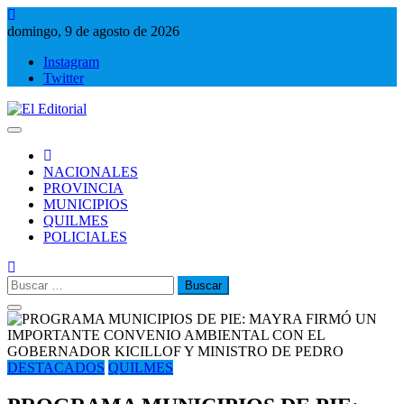
Saltar
al
domingo, 9 de agosto de 2026
contenido
Instagram
Twitter
El Editorial
Periodismo de verdad
NACIONALES
PROVINCIA
MUNICIPIOS
QUILMES
POLICIALES
Buscar:
DESTACADOS
QUILMES