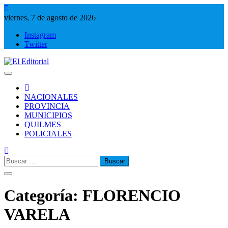
Saltar
al
viernes, 7 de agosto de 2026
contenido
Instagram
Twitter
El Editorial
Periodismo de verdad
NACIONALES
PROVINCIA
MUNICIPIOS
QUILMES
POLICIALES
Buscar:
Categoría:
FLORENCIO
VARELA