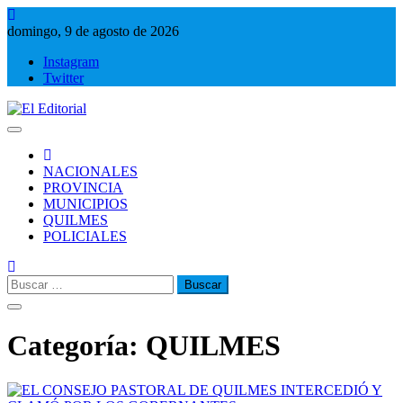
Saltar
al
domingo, 9 de agosto de 2026
contenido
Instagram
Twitter
El Editorial
Periodismo de verdad
NACIONALES
PROVINCIA
MUNICIPIOS
QUILMES
POLICIALES
Buscar:
Categoría:
QUILMES