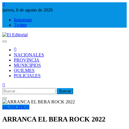
Saltar
al
jueves, 6 de agosto de 2026
contenido
Instagram
Twitter
El Editorial
Periodismo de verdad
NACIONALES
PROVINCIA
MUNICIPIOS
QUILMES
POLICIALES
Buscar:
MUNICIPIOS
ARRANCA EL BERA ROCK 2022