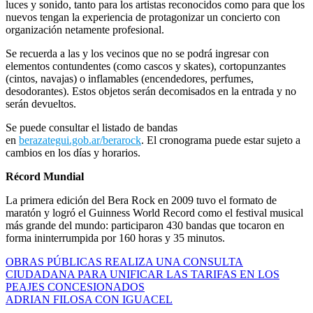
luces y sonido, tanto para los artistas reconocidos como para que los
nuevos tengan la experiencia de protagonizar un concierto con
organización netamente profesional.
Se recuerda a las y los vecinos que no se podrá ingresar con
elementos contundentes (como cascos y skates), cortopunzantes
(cintos, navajas) o inflamables (encendedores, perfumes,
desodorantes). Estos objetos serán decomisados en la entrada y no
serán devueltos.
Se puede consultar el listado de bandas
en
berazategui.gob.ar/berarock
. El cronograma puede estar sujeto a
cambios en los días y horarios.
Récord Mundial
La primera edición del Bera Rock en 2009 tuvo el formato de
maratón y logró el Guinness World Record como el festival musical
más grande del mundo: participaron 430 bandas que tocaron en
forma ininterrumpida por 160 horas y 35 minutos.
Navegación
OBRAS PÚBLICAS REALIZA UNA CONSULTA
CIUDADANA PARA UNIFICAR LAS TARIFAS EN LOS
de
PEAJES CONCESIONADOS
entradas
ADRIAN FILOSA CON IGUACEL