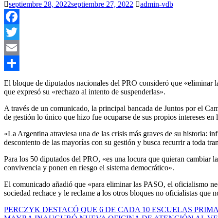
septiembre 28, 2022
septiembre 27, 2022
admin-vdb
Facebook
Twitter
Email
Compartir
El bloque de diputados nacionales del PRO consideró que «eliminar la
que expresó su «rechazo al intento de suspenderlas».
A través de un comunicado, la principal bancada de Juntos por el Camb
de gestión lo único que hizo fue ocuparse de sus propios intereses en 
«La Argentina atraviesa una de las crisis más graves de su historia: i
descontento de las mayorías con su gestión y busca recurrir a toda tram
Para los 50 diputados del PRO, «es una locura que quieran cambiar las
convivencia y ponen en riesgo el sistema democrático».
El comunicado añadió que «para eliminar las PASO, el oficialismo nec
sociedad rechace y le reclame a los otros bloques no oficialistas que n
Navegación
PERCZYK DESTACÓ QUE 6 DE CADA 10 ESCUELAS PRIMA