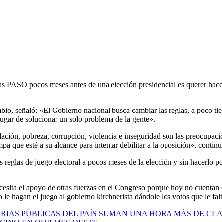
s PASO pocos meses antes de una elección presidencial es querer hacerl
io, señaló: «El Gobierno nacional busca cambiar las reglas, a poco tie
lugar de solucionar un solo problema de la gente».
nflación, pobreza, corrupción, violencia e inseguridad son las preocupac
pa que esté a su alcance para intentar debilitar a la oposición», continuó
 reglas de juego electoral a pocos meses de la elección y sin hacerlo p
esita el apoyo de otras fuerzas en el Congreso porque hoy no cuentan 
o le hagan el juego al gobierno kirchnerista dándole los votos que le fal
RIAS PÚBLICAS DEL PAÍS SUMAN UNA HORA MÁS DE CL