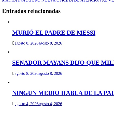
MAYRA INAUGURÓ NUEVA OFICINA DE ATENCIÓN AL VE
de
entradas
Entradas relacionadas
MURIÓ EL PADRE DE MESSI
agosto 8, 2026
agosto 8, 2026
SENADOR MAYANS DIJO QUE MILEI
agosto 8, 2026
agosto 8, 2026
NINGUN MEDIO HABLA DE LA PA
agosto 4, 2026
agosto 4, 2026