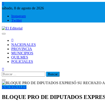
Saltar
al
sábado, 8 de agosto de 2026
contenido
Instagram
Twitter
El Editorial
Periodismo de verdad
NACIONALES
PROVINCIA
MUNICIPIOS
QUILMES
POLICIALES
Buscar:
NACIONALES
BLOQUE PRO DE DIPUTADOS EXPRES