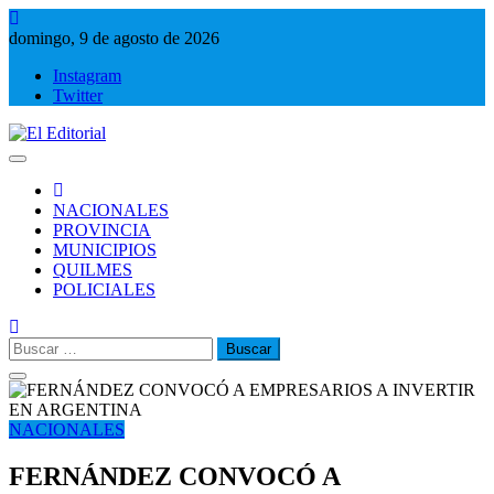
Saltar
al
domingo, 9 de agosto de 2026
contenido
Instagram
Twitter
El Editorial
Periodismo de verdad
NACIONALES
PROVINCIA
MUNICIPIOS
QUILMES
POLICIALES
Buscar:
NACIONALES
FERNÁNDEZ CONVOCÓ A