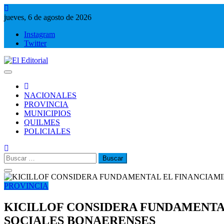
Saltar
al
jueves, 6 de agosto de 2026
contenido
Instagram
Twitter
El Editorial
Periodismo de verdad
NACIONALES
PROVINCIA
MUNICIPIOS
QUILMES
POLICIALES
Buscar:
PROVINCIA
KICILLOF CONSIDERA FUNDAMENTA
SOCIALES BONAERENSES