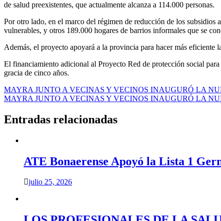
de salud preexistentes, que actualmente alcanza a 114.000 personas.
Por otro lado, en el marco del régimen de reducción de los subsidios a
vulnerables, y otros 189.000 hogares de barrios informales que se con
Además, el proyecto apoyará a la provincia para hacer más eficiente la
El financiamiento adicional al Proyecto Red de protección social para
gracia de cinco años.
Navegación
MAYRA JUNTO A VECINAS Y VECINOS INAUGURÓ LA NUE
MAYRA JUNTO A VECINAS Y VECINOS INAUGURÓ LA NUE
de
entradas
Entradas relacionadas
ATE Bonaerense Apoyó la Lista 1 Ger
julio 25, 2026
LOS PROFESIONALES DE LA SAL