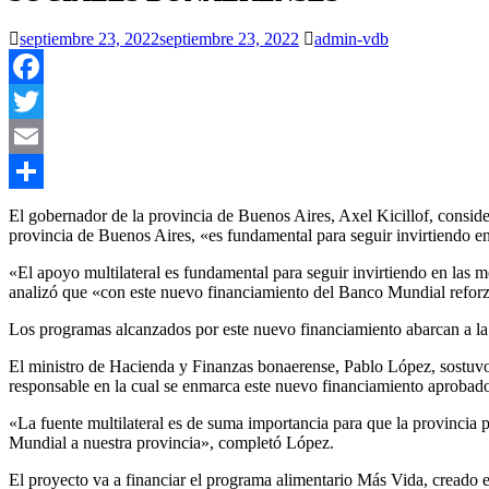
septiembre 23, 2022
septiembre 23, 2022
admin-vdb
Facebook
Twitter
Email
Compartir
El gobernador de la provincia de Buenos Aires, Axel Kicillof, consi
provincia de Buenos Aires, «es fundamental para seguir invirtiendo en
«El apoyo multilateral es fundamental para seguir invirtiendo en las m
analizó que «con este nuevo financiamiento del Banco Mundial reforz
Los programas alcanzados por este nuevo financiamiento abarcan a la ta
El ministro de Hacienda y Finanzas bonaerense, Pablo López, sostuvo 
responsable en la cual se enmarca este nuevo financiamiento aprobad
«La fuente multilateral es de suma importancia para que la provincia 
Mundial a nuestra provincia», completó López.
El proyecto va a financiar el programa alimentario Más Vida, creado e