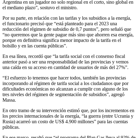
Argentina en un jugador no solo regional en el corto, sino global en
el mediano plazo”, sostuvo el ministro.
Por su parte, en relación con las tarifas y los subsidios a la energía,
el funcionario precisó que “está planteado para el 2023 una
reducción del régimen de subsidio de 0,7 puntos”, pero señaló que
“no queremos que la gente pague más sino que ahorren esa energía,
porque en definitiva significa menor impacto de la tarifa en el
bolsillo y en las cuenta públicas”.
En esa línea, recordó que “la tarifa social con el consenso fiscal
anterior pasó a ser una responsabilidad de las provincias y vemos
una caída en su acceso en cantidad de usuarios de más del 27%”.
“El esfuerzo lo tenemos que hacer todos, también las provincias
incorporando al régimen de tarifa social a los ciudadanos que por
dificultades económicas no alcanzan a cumplir con alguno de los
tres niveles del régimen de segmentación de subsidios”, agregó
Massa.
En otro tramo de su intervención estimó que, por los incrementos en
los precios internacionales de la energía, “la guerra (entre Ucrania y
Rusia) acarreó un costo de US$ 4.900 millones” para las cuentas
públicas.
En ese marco, resaltó que “el programa del Plan Gas lleva al 92% de