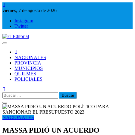
Saltar
al
viernes, 7 de agosto de 2026
contenido
Instagram
Twitter
El Editorial
Periodismo de verdad
NACIONALES
PROVINCIA
MUNICIPIOS
QUILMES
POLICIALES
Buscar:
NACIONALES
MASSA PIDIÓ UN ACUERDO