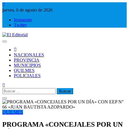
Saltar
al
jueves, 6 de agosto de 2026
contenido
Instagram
Twitter
El Editorial
Periodismo de verdad
NACIONALES
PROVINCIA
MUNICIPIOS
QUILMES
POLICIALES
Buscar:
QUILMES
PROGRAMA «CONCEJALES POR UN