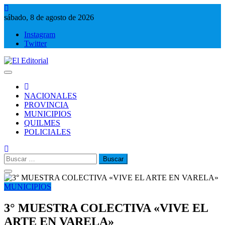
Saltar
al
sábado, 8 de agosto de 2026
contenido
Instagram
Twitter
El Editorial
Periodismo de verdad
NACIONALES
PROVINCIA
MUNICIPIOS
QUILMES
POLICIALES
Buscar:
MUNICIPIOS
3° MUESTRA COLECTIVA «VIVE EL
ARTE EN VARELA»