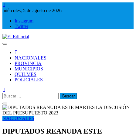
Saltar
al
miércoles, 5 de agosto de 2026
contenido
Instagram
Twitter
El Editorial
Periodismo de verdad
NACIONALES
PROVINCIA
MUNICIPIOS
QUILMES
POLICIALES
Buscar:
NACIONALES
DIPUTADOS REANUDA ESTE