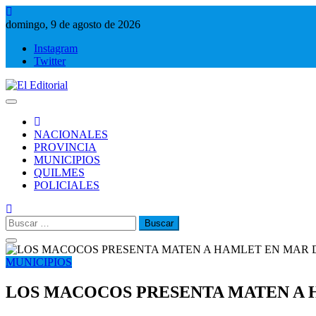
Saltar
al
domingo, 9 de agosto de 2026
contenido
Instagram
Twitter
El Editorial
Periodismo de verdad
NACIONALES
PROVINCIA
MUNICIPIOS
QUILMES
POLICIALES
Buscar:
MUNICIPIOS
LOS MACOCOS PRESENTA MATEN A 