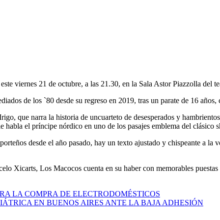
te viernes 21 de octubre, a las 21.30, en la Sala Astor Piazzolla del t
mediados de los `80 desde su regreso en 2019, tras un parate de 16 años
Irigo, que narra la historia de uncuarteto de desesperados y hambriento
a le habla el príncipe nórdico en uno de los pasajes emblema del clásico
 porteños desde el año pasado, hay un texto ajustado y chispeante a la v
elo Xicarts, Los Macocos cuenta en su haber con memorables puestas a l
PARA LA COMPRA DE ELECTRODOMÉSTICOS
ÁTRICA EN BUENOS AIRES ANTE LA BAJA ADHESIÓN