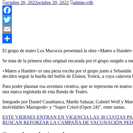
octubre 20, 2022
octubre 20, 2022
admin-vdb
Facebook
Twitter
Email
Compartir
El grupo de teatro Los Macocos presentará la obra «Maten a Hamlet» es
Se trata de la primera obra original encarada por el grupo surgido a 
«Maten a Hamlet» es una pieza escrita por el grupo junto a Sebastián 
deciden seguir la huella del bufón de Elsinor, Yorick, a cuya calaver
Para poder plasmar esa aventura creativa, que se representa en teatros
una marca registrada de esta Banda de Teatro.
Integrado por Daniel Casablanca, Martín Salazar, Gabriel Wolf y Marc
inolvidables Marrapodi» y “Super Crisol (Open 24)”, entre tantas.
Navegación
ESTE VIERNES ENTRAN EN VIGENCIA LAS 30 CUOTAS 
BUSCAN REFORZAR LA CAMPAÑA DE VACUNACIÓN PEDI
de