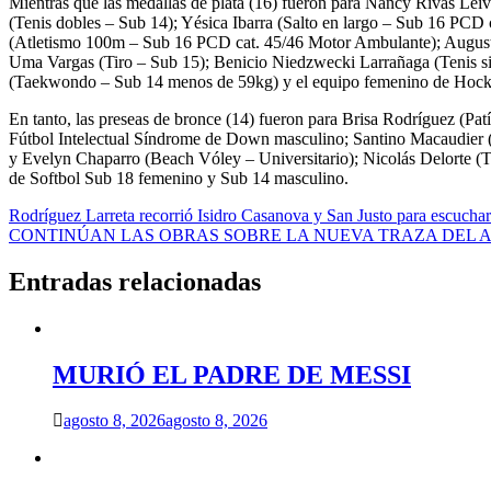
Mientras que las medallas de plata (16) fueron para Nancy Rivas Lei
(Tenis dobles – Sub 14); Yésica Ibarra (Salto en largo – Sub 16 PC
(Atletismo 100m – Sub 16 PCD cat. 45/46 Motor Ambulante); Augusto
Uma Vargas (Tiro – Sub 15); Benicio Niedzwecki Larrañaga (Tenis si
(Taekwondo – Sub 14 menos de 59kg) y el equipo femenino de Hocke
En tanto, las preseas de bronce (14) fueron para Brisa Rodríguez (P
Fútbol Intelectual Síndrome de Down masculino; Santino Macaudier 
y Evelyn Chaparro (Beach Vóley – Universitario); Nicolás Delorte (T
de Softbol Sub 18 femenino y Sub 14 masculino.
Navegación
Rodríguez Larreta recorrió Isidro Casanova y San Justo para escuchar
CONTINÚAN LAS OBRAS SOBRE LA NUEVA TRAZA DEL 
de
entradas
Entradas relacionadas
MURIÓ EL PADRE DE MESSI
agosto 8, 2026
agosto 8, 2026