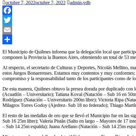
octubre 7, 2022
octubre 7, 2022
admin-vdb
Facebook
Twitter
Email
Compartir
El Municipio de Quilmes informa que la delegación local que participó 
componen la Provincia la Buenos Aires, obteniendo un total de 53 med
Al respecto, el secretario de Culturas y Deportes, Nicolás Mellino, ma
estos Juegos Bonaerenses. Estamos muy contentos y muy conformes; la a
compromiso y la responsabilidad tanto de los participantes como de 
De esta manera, Quilmes obtuvo la presea dorada por duplicado con l
(Acuatlón – Universitario); Tatiana Koval (Natación – Sub 16 en 50m
Rodríguez (Natación – Universitario 200m libre); Victoria Ripa (Na
Milagros Torres Godoy (Ajedrez- Sub 18 no federado); Thiago Martín 
El resto de las medallas de oro que se llevó el Municipio fue en las
Sub 16 25m libre); Valeria Pistán (Salto en largo – Mayores de 17 in
– Sub 14 25m espalda); Juana Arellano (Natación – Sub 14 25m espa