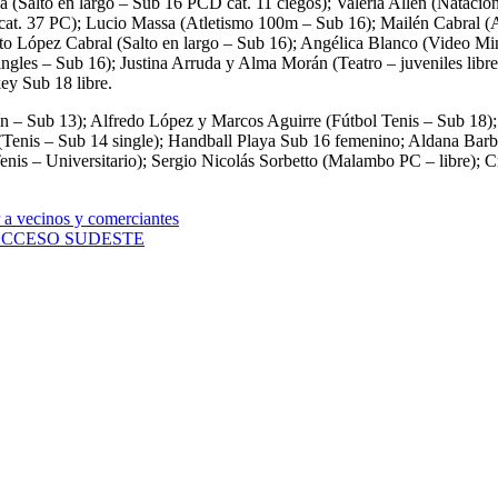
va (Salto en largo – Sub 16 PCD cat. 11 ciegos); Valeria Allen (Nataci
D cat. 37 PC); Lucio Massa (Atletismo 100m – Sub 16); Mailén Cabral 
 López Cabral (Salto en largo – Sub 16); Angélica Blanco (Video Min
ngles – Sub 16); Justina Arruda y Alma Morán (Teatro – juveniles li
y Sub 18 libre.
atín – Sub 13); Alfredo López y Marcos Aguirre (Fútbol Tenis – Sub 18
(Tenis – Sub 14 single); Handball Playa Sub 16 femenino; Aldana Bar
enis – Universitario); Sergio Nicolás Sorbetto (Malambo PC – libre);
 a vecinos y comerciantes
ACCESO SUDESTE