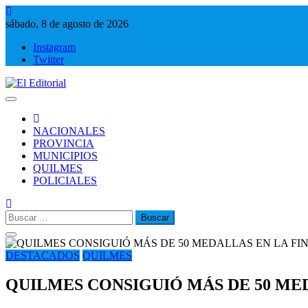
Saltar
al
sábado, 8 de agosto de 2026
contenido
Instagram
Twitter
El Editorial
Periodismo de verdad
NACIONALES
PROVINCIA
MUNICIPIOS
QUILMES
POLICIALES
Buscar:
DESTACADOS
QUILMES
QUILMES CONSIGUIÓ MÁS DE 50 MED