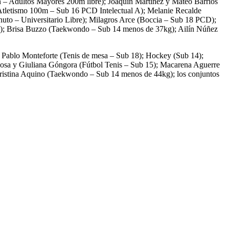
ón – Adultos Mayores 200m libre); Joaquín Martínez y Mateo Barrios
(Atletismo 100m – Sub 16 PCD Intelectual A); Melanie Recalde
uto – Universitario Libre); Milagros Arce (Boccia – Sub 18 PCD);
bre); Brisa Buzzo (Taekwondo – Sub 14 menos de 37kg); Ailín Núñez
); Pablo Monteforte (Tenis de mesa – Sub 18); Hockey (Sub 14);
bosa y Giuliana Góngora (Fútbol Tenis – Sub 15); Macarena Aguerre
 Cristina Aquino (Taekwondo – Sub 14 menos de 44kg); los conjuntos