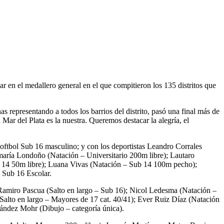
r en el medallero general en el que compitieron los 135 distritos que
s representando a todos los barrios del distrito, pasó una final más de
Mar del Plata es la nuestra. Queremos destacar la alegría, el
oftbol Sub 16 masculino; y con los deportistas Leandro Corrales
amaría Londoño (Natación – Universitario 200m libre); Lautaro
b 14 50m libre); Luana Vivas (Natación – Sub 14 100m pecho);
 Sub 16 Escolar.
: Ramiro Pascua (Salto en largo – Sub 16); Nicol Ledesma (Natación –
(Salto en largo – Mayores de 17 cat. 40/41); Ever Ruiz Díaz (Natación
ández Mohr (Dibujo – categoría única).