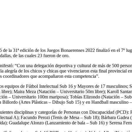
de la 31ª edición de los Juegos Bonaerenses 2022 finalizó en el 7º luga
allas, de las cuales 23 fueron de oro.
nifestó: “Con una delegación deportiva y cultural de más de 500 persona
legría de los chicos y chicas que vivenciaron esta final provincial en 
los coordinadores que acompañaron esta competencia”.
os equipos de Fútbol Intelectual Sub 16 y Mayores de 17 masculinos; S
 libre); Maira Meza (Natación – Universitario 50m libre); Karoll Sant
tación – Universitario 100m mariposa); Tobías Elizondo (Natación – Su
Billordo (Artes Plásticas – Dibujo Sub 15) y en Handball masculino –
 siguientes disciplinas y categorías de Personas con Discapacidad (PCD)
telectual A); Facundo Perozi (Tenis de Mesa – Sub 18); Bárbara Gadea 
lda); Guadalupe Alonzo (Lanzamiento de bala – Sub 16) y Serena Fern