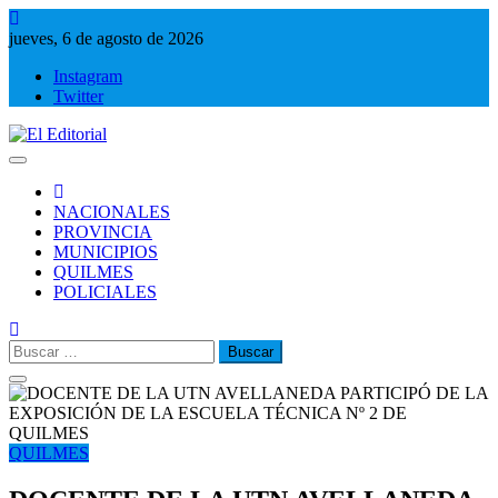
Saltar
al
jueves, 6 de agosto de 2026
contenido
Instagram
Twitter
El Editorial
Periodismo de verdad
NACIONALES
PROVINCIA
MUNICIPIOS
QUILMES
POLICIALES
Buscar:
QUILMES