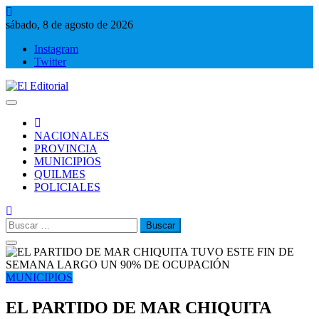
Saltar
al
sábado, 8 de agosto de 2026
contenido
Instagram
Twitter
El Editorial
Periodismo de verdad
NACIONALES
PROVINCIA
MUNICIPIOS
QUILMES
POLICIALES
Buscar:
MUNICIPIOS
EL PARTIDO DE MAR CHIQUITA