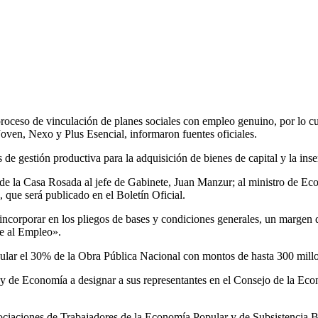
roceso de vinculación de planes sociales con empleo genuino, por lo cua
Joven, Nexo y Plus Esencial, informaron fuentes oficiales.
s de gestión productiva para la adquisición de bienes de capital y la inse
 de la Casa Rosada al jefe de Gabinete, Juan Manzur; al ministro de Ec
, que será publicado en el Boletín Oficial.
 incorporar en los pliegos de bases y condiciones generales, un margen 
te al Empleo».
ular el 30% de la Obra Pública Nacional con montos de hasta 300 millo
o y de Economía a designar a sus representantes en el Consejo de la Ec
ciaciones de Trabajadores de la Economía Popular y de Subsistencia Bás