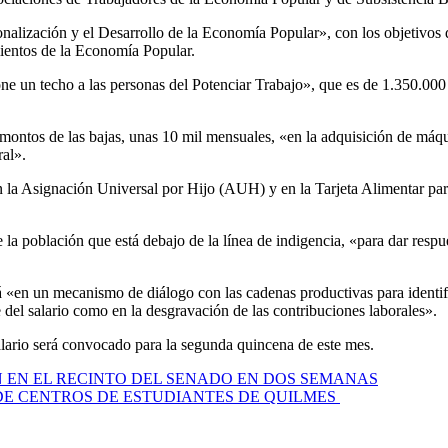
alización y el Desarrollo de la Economía Popular», con los objetivos de
mientos de la Economía Popular.
one un techo a las personas del Potenciar Trabajo», que es de 1.350.00
os montos de las bajas, unas 10 mil mensuales, «en la adquisición de máq
ral».
 la Asignación Universal por Hijo (AUH) y en la Tarjeta Alimentar para
 la población que está debajo de la línea de indigencia, «para dar resp
rá «en un mecanismo de diálogo con las cadenas productivas para identi
te del salario como en la desgravación de las contribuciones laborales».
Salario será convocado para la segunda quincena de este mes.
N EN EL RECINTO DEL SENADO EN DOS SEMANAS
DE CENTROS DE ESTUDIANTES DE QUILMES