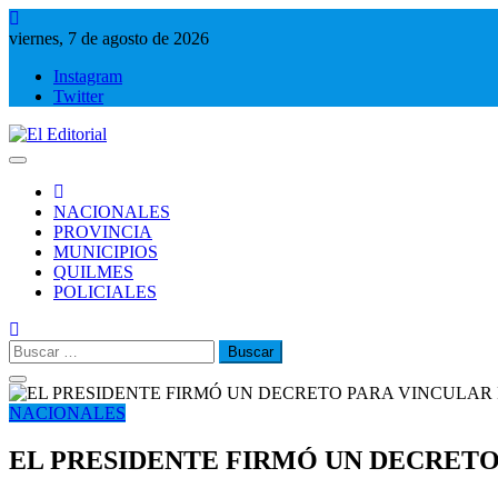
Saltar
al
viernes, 7 de agosto de 2026
contenido
Instagram
Twitter
El Editorial
Periodismo de verdad
NACIONALES
PROVINCIA
MUNICIPIOS
QUILMES
POLICIALES
Buscar:
NACIONALES
EL PRESIDENTE FIRMÓ UN DECRET