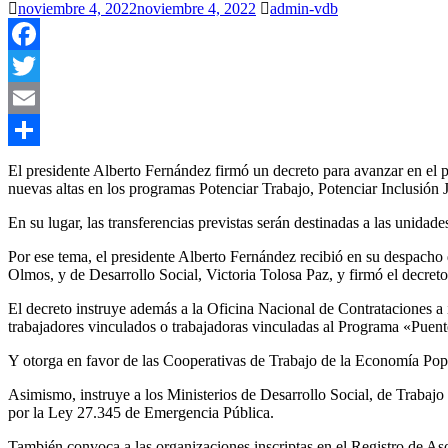
noviembre 4, 2022
noviembre 4, 2022
admin-vdb
Facebook
Twitter
Email
Compartir
El presidente Alberto Fernández firmó un decreto para avanzar en el p
nuevas altas en los programas Potenciar Trabajo, Potenciar Inclusión 
En su lugar, las transferencias previstas serán destinadas a las unidade
Por ese tema, el presidente Alberto Fernández recibió en su despacho
Olmos, y de Desarrollo Social, Victoria Tolosa Paz, y firmó el decreto
El decreto instruye además a la Oficina Nacional de Contrataciones a
trabajadores vinculados o trabajadoras vinculadas al Programa «Puen
Y otorga en favor de las Cooperativas de Trabajo de la Economía Pop
Asimismo, instruye a los Ministerios de Desarrollo Social, de Trabaj
por la Ley 27.345 de Emergencia Pública.
También convoca a las organizaciones inscriptas en el Registro de Aso