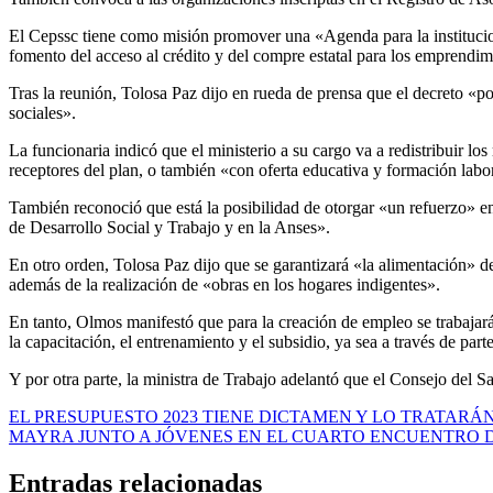
El Cepssc tiene como misión promover una «Agenda para la institucion
fomento del acceso al crédito y del compre estatal para los emprendi
Tras la reunión, Tolosa Paz dijo en rueda de prensa que el decreto «p
sociales».
La funcionaria indicó que el ministerio a su cargo va a redistribuir l
receptores del plan, o también «con oferta educativa y formación labo
También reconoció que está la posibilidad de otorgar «un refuerzo» en
de Desarrollo Social y Trabajo y en la Anses».
En otro orden, Tolosa Paz dijo que se garantizará «la alimentación» de
además de la realización de «obras en los hogares indigentes».
En tanto, Olmos manifestó que para la creación de empleo se trabaja
la capacitación, el entrenamiento y el subsidio, ya sea a través de par
Y por otra parte, la ministra de Trabajo adelantó que el Consejo del 
Navegación
EL PRESUPUESTO 2023 TIENE DICTAMEN Y LO TRATARÁ
MAYRA JUNTO A JÓVENES EN EL CUARTO ENCUENTRO 
de
entradas
Entradas relacionadas