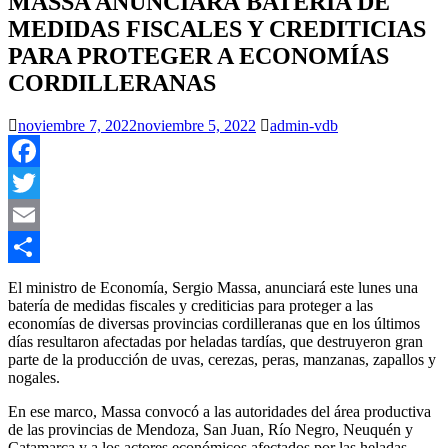
MASSA ANUNCIARÁ BATERÍA DE
MEDIDAS FISCALES Y CREDITICIAS
PARA PROTEGER A ECONOMÍAS
CORDILLERANAS
noviembre 7, 2022
noviembre 5, 2022
admin-vdb
Facebook
Twitter
Email
Compartir
El ministro de Economía, Sergio Massa, anunciará este lunes una
batería de medidas fiscales y crediticias para proteger a las
economías de diversas provincias cordilleranas que en los últimos
días resultaron afectadas por heladas tardías, que destruyeron gran
parte de la producción de uvas, cerezas, peras, manzanas, zapallos y
nogales.
En ese marco, Massa convocó a las autoridades del área productiva
de las provincias de Mendoza, San Juan, Río Negro, Neuquén y
Catamarca y a los actores económicos afectados por las heladas,