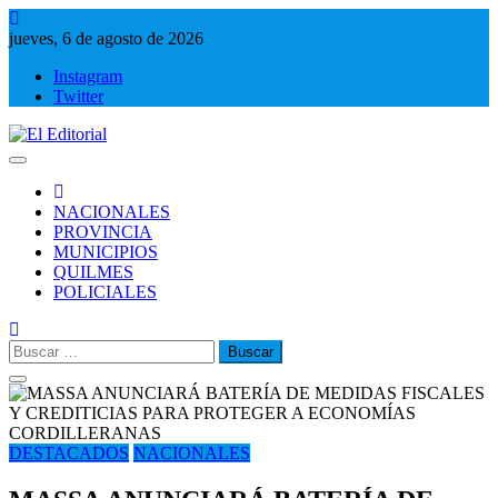
Saltar
al
jueves, 6 de agosto de 2026
contenido
Instagram
Twitter
El Editorial
Periodismo de verdad
NACIONALES
PROVINCIA
MUNICIPIOS
QUILMES
POLICIALES
Buscar:
DESTACADOS
NACIONALES