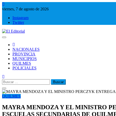
Saltar
al
viernes, 7 de agosto de 2026
contenido
Instagram
Twitter
El Editorial
Periodismo de verdad
NACIONALES
PROVINCIA
MUNICIPIOS
QUILMES
POLICIALES
Buscar:
QUILMES
MAYRA MENDOZA Y EL MINISTRO P
ESCUELAS SECUNDARIAS DE QUILM