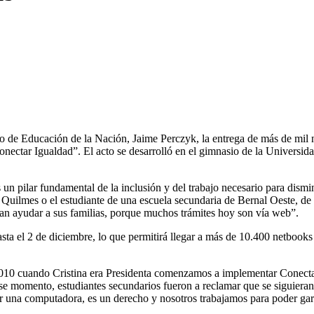
 de Educación de la Nación, Jaime Perczyk, la entrega de más de mil n
“Conectar Igualdad”. El acto se desarrolló en el gimnasio de la Univer
 pilar fundamental de la inclusión y del trabajo necesario para disminu
e Quilmes o el estudiante de una escuela secundaria de Bernal Oeste, d
an ayudar a sus familias, porque muchos trámites hoy son vía web”.
ta el 2 de diciembre, lo que permitirá llegar a más de 10.400 netbooks
 2010 cuando Cristina era Presidenta comenzamos a implementar Conecta
se momento, estudiantes secundarios fueron a reclamar que se siguiera
r una computadora, es un derecho y nosotros trabajamos para poder gara