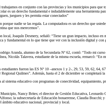
 trabajamos en conjunto con las provincias y los municipios para que to
scolar es un derecho fundamental e indudablemente una herramienta para
iguen, jueguen y les permita estar conectados”
n porque nadie se las regala. La computadora es un derecho que ustede
gentina que nos merecemos”.
ación local, Joaquín Desmery, señaló: “Tiene un gran impacto, incluso 
 y fundamental en lo que tiene que ver con la inclusión digital y con g
. Rodrigo Aranda, alumno de la Secundaria Nº 62, contó: “Todo mi curso es
ínea, Nicolás Talavera, estudiante de la misma escuela, remarcó: “En m
s estudiantes fueron las ES Nº 10 –anexos 1 y 2-, 29, 53, 59, 62, 64, 
Regional Quilmes”. Además, hasta el 2 de diciembre se completará la en
 al sistema educativo con programas de conectividad, equipamiento, pr
el Municipio, Nancy Brites; el director de Gestión Educativa, Leonardo
 Alfonso; la subsecretaría de Educación bonaerense, Claudia Bracchi; y
l ámbito educativo nacional, provincial y local.