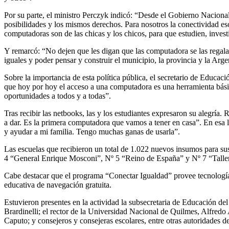
Por su parte, el ministro Perczyk indicó: “Desde el Gobierno Nacional
posibilidades y los mismos derechos. Para nosotros la conectividad e
computadoras son de las chicas y los chicos, para que estudien, invest
Y remarcó: “No dejen que les digan que las computadora se las regala
iguales y poder pensar y construir el municipio, la provincia y la Ar
Sobre la importancia de esta política pública, el secretario de Educ
que hoy por hoy el acceso a una computadora es una herramienta básica
oportunidades a todos y a todas”.
Tras recibir las netbooks, las y los estudiantes expresaron su alegría
a dar. Es la primera computadora que vamos a tener en casa”. En esa l
y ayudar a mi familia. Tengo muchas ganas de usarla”.
Las escuelas que recibieron un total de 1.022 nuevos insumos para su
4 “General Enrique Mosconi”, Nº 5 “Reino de España” y Nº 7 “Taller 
Cabe destacar que el programa “Conectar Igualdad” provee tecnología
educativa de navegación gratuita.
Estuvieron presentes en la actividad la subsecretaria de Educación d
Brardinelli; el rector de la Universidad Nacional de Quilmes, Alfredo
Caputo; y consejeros y consejeras escolares, entre otras autoridades de