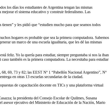
dos los días los estudiantes de Argentina tengan las mismas
 mejorar el sistema educativo y construir federalismo. Las
s tienen” y les pidió que “estudien mucho para que seamos todos
en muchos hogares es probable que sea la primera computadora. Sabemos
enerar un marco de una escuela igualitaria, que les dé las mismas
tá feliz. Yo la quería para estudiar, siempre preguntaba si nos la iban
i caso también es la primera computadora. La necesitaba para estudiar
67, 68, 69, 73 y 82; las EEST Nº 1 “Pabellón Nacional Argentino”, Nº
trega en otras 13 escuelas secundarias de la ciudad.
opuestas de capacitación docente en TICs y una plataforma virtual
 Casazza; la presidenta del Consejo Escolar de Quilmes, Susana
 el asesor ejecutivo del Ministerio de Educación de la Nación, Mario