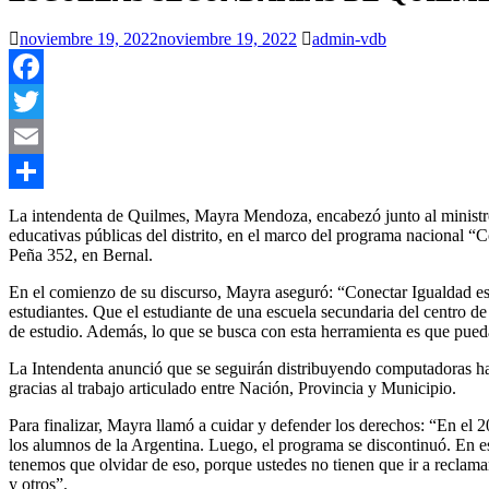
noviembre 19, 2022
noviembre 19, 2022
admin-vdb
Facebook
Twitter
Email
Compartir
La intendenta de Quilmes, Mayra Mendoza, encabezó junto al ministro
educativas públicas del distrito, en el marco del programa nacional 
Peña 352, en Bernal.
En el comienzo de su discurso, Mayra aseguró: “Conectar Igualdad es un
estudiantes. Que el estudiante de una escuela secundaria del centro d
de estudio. Además, lo que se busca con esta herramienta es que pued
La Intendenta anunció que se seguirán distribuyendo computadoras has
gracias al trabajo articulado entre Nación, Provincia y Municipio.
Para finalizar, Mayra llamó a cuidar y defender los derechos: “En el
los alumnos de la Argentina. Luego, el programa se discontinuó. En e
tenemos que olvidar de eso, porque ustedes no tienen que ir a reclama
y otros”.