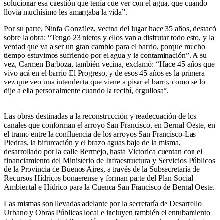
solucionar esa cuestión que tenía que ver con el agua, que cuando
llovía muchísimo les amargaba la vida”.
Por su parte, Ninfa González, vecina del lugar hace 35 años, destacó
sobre la obra: “Tengo 23 nietos y ellos van a disfrutar todo esto, y la
verdad que va a ser un gran cambio para el barrio, porque mucho
tiempo estuvimos sufriendo por el agua y la contaminación”. A su
vez, Carmen Barboza, también vecina, exclamó: “Hace 45 años que
vivo acá en el barrio El Progreso, y de esos 45 años es la primera
vez que veo una intendenta que viene a pisar el barro, como se lo
dije a ella personalmente cuando la recibí, orgullosa”.
Las obras destinadas a la reconstrucción y readecuación de los
canales que conforman el arroyo San Francisco, en Bernal Oeste, en
el tramo entre la confluencia de los arroyos San Francisco-Las
Piedras, la bifurcación y el brazo aguas bajo de la misma,
desarrollado por la calle Bermejo, hasta Victorica cuentan con el
financiamiento del Ministerio de Infraestructura y Servicios Públicos
de la Provincia de Buenos Aires, a través de la Subsecretaría de
Recursos Hídricos bonaerense y forman parte del Plan Social
Ambiental e Hídrico para la Cuenca San Francisco de Bernal Oeste.
Las mismas son llevadas adelante por la secretaría de Desarrollo
Urbano y Obras Públicas local e incluyen también el entubamiento