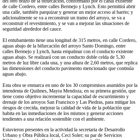
del otro brazo de la bifurcación, conformado por el canal existente
de calle Cordero, entre calles Bermejo y Lynch. Esto permitirá abrir
una calle, también parquizar y generar un mejor acceso al barrio; y
adicionalmente se va a reconstruir un tramo del arroyo, se va a
reconstruir el revestimiento, y se van a mejorar las situaciones de
seguridad alrededor del cauce.
El entubamiento tiene una longitud de 315 metros, en calle Cordero,
aguas abajo de la bifurcación del arroyo Santo Domingo, entre
calles Bermejo y Lynch, hasta empalmar con el conducto existente
aguas abajo. Se realizará con un conducto doble celda de 5,30
metros de luz libre cada una, y una altura de 2,60 metros, que replica
las dimensiones del conducto pavimento mencionado que continúa
aguas abajo.
Esta obra se enmarca en uno de los 30 compromisos asumidos por la
intendenta de Quilmes, Mayra Mendoza, en su primera gestión, que
tiene como objetivo incrementar la capacidad de escurrimiento y
drenaje de los arroyos San Francisco y Las Piedras, para mitigar los
riesgos de crecida, mejorar la calidad de vida de la población que
habita en las inmediaciones de los mismos y generar acciones
tendientes a una relación sostenible con el ambiente.
Estuvieron presentes en la actividad la secretaria de Desarrollo
Urbano y Obra Pública local, Ceci Soler; su par de Servicios