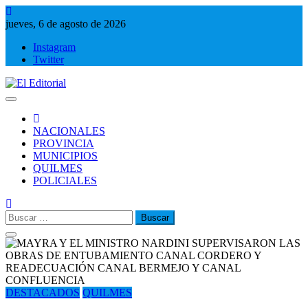
Saltar
al
jueves, 6 de agosto de 2026
contenido
Instagram
Twitter
El Editorial
Periodismo de verdad
NACIONALES
PROVINCIA
MUNICIPIOS
QUILMES
POLICIALES
Buscar:
DESTACADOS
QUILMES