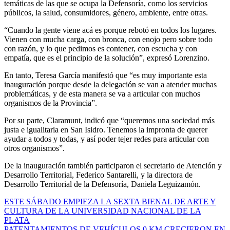
temáticas de las que se ocupa la Defensoría, como los servicios
públicos, la salud, consumidores, género, ambiente, entre otras.
“Cuando la gente viene acá es porque rebotó en todos los lugares.
Vienen con mucha carga, con bronca, con enojo pero sobre todo
con razón, y lo que pedimos es contener, con escucha y con
empatía, que es el principio de la solución”, expresó Lorenzino.
En tanto, Teresa García manifestó que “es muy importante esta
inauguración porque desde la delegación se van a atender muchas
problemáticas, y de esta manera se va a articular con muchos
organismos de la Provincia”.
Por su parte, Claramunt, indicó que “queremos una sociedad más
justa e igualitaria en San Isidro. Tenemos la impronta de querer
ayudar a todos y todas, y así poder tejer redes para articular con
otros organismos”.
De la inauguración también participaron el secretario de Atención y
Desarrollo Territorial, Federico Santarelli, y la directora de
Desarrollo Territorial de la Defensoría, Daniela Leguizamón.
Navegación
ESTE SÁBADO EMPIEZA LA SEXTA BIENAL DE ARTE Y
CULTURA DE LA UNIVERSIDAD NACIONAL DE LA
de
PLATA
PATENTAMIENTOS DE VEHÍCULOS 0 KM CRECIERON EN