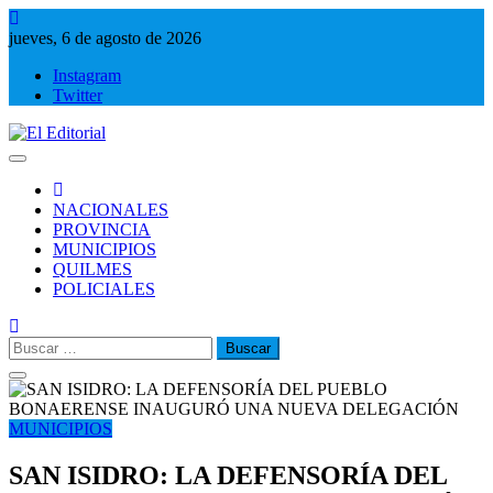
Saltar
al
jueves, 6 de agosto de 2026
contenido
Instagram
Twitter
El Editorial
Periodismo de verdad
NACIONALES
PROVINCIA
MUNICIPIOS
QUILMES
POLICIALES
Buscar:
MUNICIPIOS
SAN ISIDRO: LA DEFENSORÍA DEL