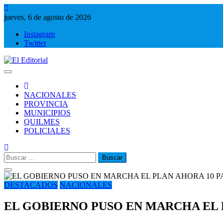
Saltar
al
jueves, 6 de agosto de 2026
contenido
Instagram
Twitter
El Editorial
Periodismo de verdad
NACIONALES
PROVINCIA
MUNICIPIOS
QUILMES
POLICIALES
Buscar:
DESTACADOS
NACIONALES
EL GOBIERNO PUSO EN MARCHA EL 