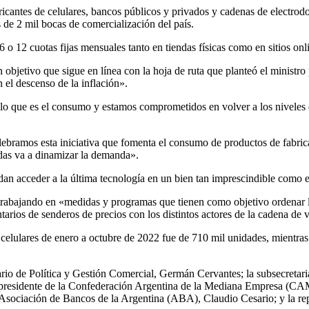
bricantes de celulares, bancos públicos y privados y cadenas de electr
 de 2 mil bocas de comercialización del país.
o 12 cuotas fijas mensuales tanto en tiendas físicas como en sitios onl
objetivo que sigue en línea con la hoja de ruta que planteó el ministro 
el descenso de la inflación».
lo que es el consumo y estamos comprometidos en volver a los niveles 
lebramos esta iniciativa que fomenta el consumo de productos de fabrica
udas va a dinamizar la demanda».
n acceder a la última tecnología en un bien tan imprescindible como el
rabajando en «medidas y programas que tienen como objetivo ordenar los 
tarios de senderos de precios con los distintos actores de la cadena de v
elulares de enero a octubre de 2022 fue de 710 mil unidades, mientras 
ario de Política y Gestión Comercial, Germán Cervantes; la subsecretaria
cepresidente de la Confederación Argentina de la Mediana Empresa (CAM
Asociación de Bancos de la Argentina (ABA), Claudio Cesario; y la re