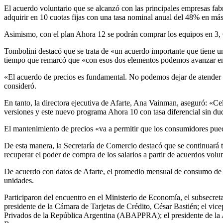
El acuerdo voluntario que se alcanzó con las principales empresas fa
adquirir en 10 cuotas fijas con una tasa nominal anual del 48% en más
Asimismo, con el plan Ahora 12 se podrán comprar los equipos en 3, 6 
Tombolini destacó que se trata de «un acuerdo importante que tiene un 
tiempo que remarcó que «con esos dos elementos podemos avanzar en 
«El acuerdo de precios es fundamental. No podemos dejar de atender 
consideró.
En tanto, la directora ejecutiva de Afarte, Ana Vainman, aseguró: «Ce
versiones y este nuevo programa Ahora 10 con tasa diferencial sin d
El mantenimiento de precios «va a permitir que los consumidores pueda
De esta manera, la Secretaría de Comercio destacó que se continuará t
recuperar el poder de compra de los salarios a partir de acuerdos volun
De acuerdo con datos de Afarte, el promedio mensual de consumo de c
unidades.
Participaron del encuentro en el Ministerio de Economía, el subsecret
presidente de la Cámara de Tarjetas de Crédito, César Bastién; el vi
Privados de la República Argentina (ABAPPRA); el presidente de la 