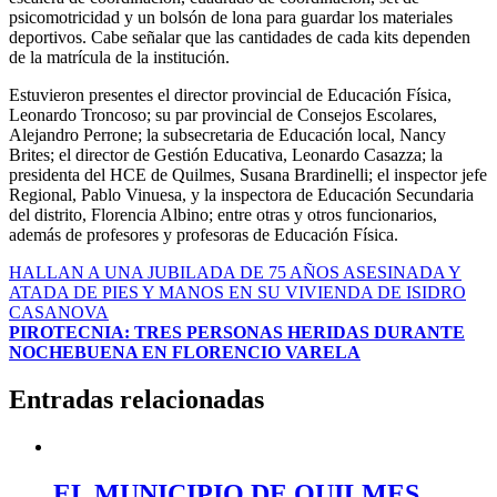
psicomotricidad y un bolsón de lona para guardar los materiales
deportivos. Cabe señalar que las cantidades de cada kits dependen
de la matrícula de la institución.
Estuvieron presentes el director provincial de Educación Física,
Leonardo Troncoso; su par provincial de Consejos Escolares,
Alejandro Perrone; la subsecretaria de Educación local, Nancy
Brites; el director de Gestión Educativa, Leonardo Casazza; la
presidenta del HCE de Quilmes, Susana Brardinelli; el inspector jefe
Regional, Pablo Vinuesa, y la inspectora de Educación Secundaria
del distrito, Florencia Albino; entre otras y otros funcionarios,
además de profesores y profesoras de Educación Física.
Navegación
HALLAN A UNA JUBILADA DE 75 AÑOS ASESINADA Y
ATADA DE PIES Y MANOS EN SU VIVIENDA DE ISIDRO
de
CASANOVA
entradas
PIROTECNIA: TRES PERSONAS HERIDAS DURANTE
NOCHEBUENA EN FLORENCIO VARELA
Entradas relacionadas
EL MUNICIPIO DE QUILMES