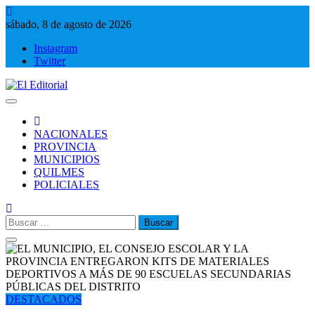
Saltar
al
sábado, 8 de agosto de 2026
contenido
Instagram
Twitter
El Editorial
Periodismo de verdad
NACIONALES
PROVINCIA
MUNICIPIOS
QUILMES
POLICIALES
Buscar:
DESTACADOS