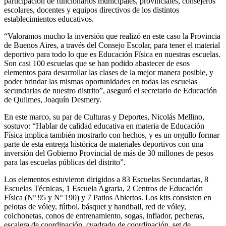
participación de funcionarios municipales, provinciales, consejeros
escolares, docentes y equipos directivos de los distintos
establecimientos educativos.
“Valoramos mucho la inversión que realizó en este caso la Provincia
de Buenos Aires, a través del Consejo Escolar, para tener el material
deportivo para todo lo que es Educación Física en nuestras escuelas.
Son casi 100 escuelas que se han podido abastecer de esos
elementos para desarrollar las clases de la mejor manera posible, y
poder brindar las mismas oportunidades en todas las escuelas
secundarias de nuestro distrito”, aseguró el secretario de Educación
de Quilmes, Joaquín Desmery.
En este marco, su par de Culturas y Deportes, Nicolás Mellino,
sostuvo: “Hablar de calidad educativa en materia de Educación
Física implica también mostrarlo con hechos, y es un orgullo formar
parte de esta entrega histórica de materiales deportivos con una
inversión del Gobierno Provincial de más de 30 millones de pesos
para las escuelas públicas del distrito”.
Los elementos estuvieron dirigidos a 83 Escuelas Secundarias, 8
Escuelas Técnicas, 1 Escuela Agraria, 2 Centros de Educación
Física (Nº 95 y Nº 190) y 7 Patios Abiertos. Los kits consisten en
pelotas de vóley, fútbol, básquet y handball, red de vóley,
colchonetas, conos de entrenamiento, sogas, inflador, pecheras,
escalera de coordinación, cuadrado de coordinación, set de