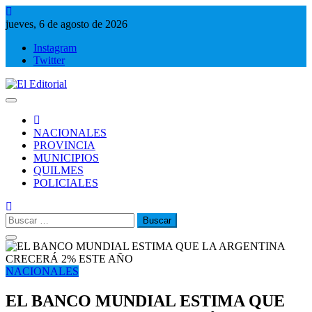
Saltar
al
jueves, 6 de agosto de 2026
contenido
Instagram
Twitter
El Editorial
Periodismo de verdad
NACIONALES
PROVINCIA
MUNICIPIOS
QUILMES
POLICIALES
Buscar:
NACIONALES
EL BANCO MUNDIAL ESTIMA QUE