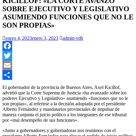
KICILLOF: «LA CORTE AVANZÓ
SOBRE EJECUTIVO Y LEGISLATIVO
ASUMIENDO FUNCIONES QUE NO LE
SON PROPIAS»
enero 4, 2023
enero 3, 2023
admin-vdb
Facebook
Twitter
Email
Compartir
El gobernador de la provincia de Buenos Aires, Axel Kicillof,
advirtió que la Corte Suprema de Justicia «ha avanzado sobre los
poderes Ejecutivo y Legislativo» asumiendo «funciones que no le
son propias», al referirse a la decisión adoptada por el presidente
Alberto Fernández y mandatarios provinciales de impulsar de
manera conjunta el juicio político a los integrantes de ese tribunal
por «mal desempeño de sus funciones».
«Junto a gobernadores y gobernadoras nos reunimos con el
presidente Alberto Fernández para elevar el pedido de juicio político