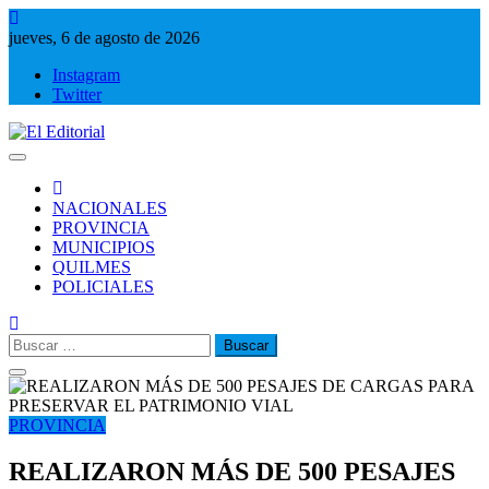
Saltar
al
jueves, 6 de agosto de 2026
contenido
Instagram
Twitter
El Editorial
Periodismo de verdad
NACIONALES
PROVINCIA
MUNICIPIOS
QUILMES
POLICIALES
Buscar:
PROVINCIA
REALIZARON MÁS DE 500 PESAJES