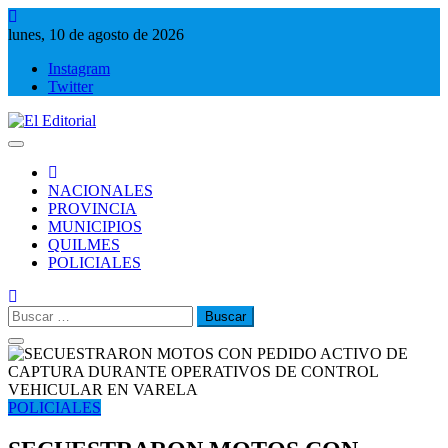
Saltar
al
lunes, 10 de agosto de 2026
contenido
Instagram
Twitter
El Editorial
Periodismo de verdad
NACIONALES
PROVINCIA
MUNICIPIOS
QUILMES
POLICIALES
Buscar:
POLICIALES