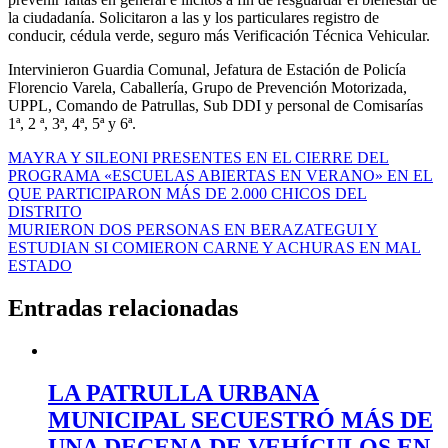
la ciudadanía. Solicitaron a las y los particulares registro de
conducir, cédula verde, seguro más Verificación Técnica Vehicular.
Intervinieron Guardia Comunal, Jefatura de Estación de Policía
Florencio Varela, Caballería, Grupo de Prevención Motorizada,
UPPL, Comando de Patrullas, Sub DDI y personal de Comisarías
1ª, 2 ª, 3ª, 4ª, 5ª y 6ª.
Navegación
MAYRA Y SILEONI PRESENTES EN EL CIERRE DEL
PROGRAMA «ESCUELAS ABIERTAS EN VERANO» EN EL
de
QUE PARTICIPARON MÁS DE 2.000 CHICOS DEL
entradas
DISTRITO
MURIERON DOS PERSONAS EN BERAZATEGUI Y
ESTUDIAN SI COMIERON CARNE Y ACHURAS EN MAL
ESTADO
Entradas relacionadas
LA PATRULLA URBANA
MUNICIPAL SECUESTRÓ MÁS DE
UNA DECENA DE VEHÍCULOS EN