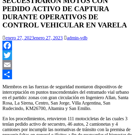
SECUESTRARON MOTOS CON
PEDIDO ACTIVO DE CAPTURA
DURANTE OPERATIVOS DE
CONTROL VEHICULAR EN VARELA
enero 27, 2023
enero 27, 2023
admin-vdb
Facebook
Twitter
Email
Compartir
Miembros en las fuerzas de seguridad montaron dispositivos de
interceptación en puntos trascendentales del entramado vial urbano
en el partido: zonas con gran circulación en Ingeniero Allan, Santa
Rosa, La Sirena, Centro, San Jorge, Villa Argentina, San
Rudecindo, KM26700, Altamira y San Emilio.
En los procedimientos, retuvieron 111 motocicletas de las cuales 3
tenían pedido activo de secuestro, 46 autos, 2 camionetas y 4
camiones por incumplir las normativas de tránsito con la premisa de
prevenir faltas en general e ilícitos a fin de resguardar el bienestar de