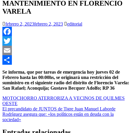
MANTENIMIENTO EN FLORENCIO
VARELA
febrero 2, 2023
febrero 2, 2023
editorial
Facebook
Twitter
Email
Compartir
Se informa, que por tareas de emergencia
hoy jueves 02 de
Febrero hasta las 00:00hs
, se originará una restricción del
suministro en el siguiente radio del distrito de Florencio Varela:
San Rafael; Aconquija; Gustavo Becquer Adolfo; RP 36
Navegación
MOTOCHORRO ATERRORIZA A VECINOS DE QUILMES
OESTE
de
El precandidato de JUNTOS de Tigre Juan Manuel Laborde
entradas
Rodríguez asegura que: «los políticos están en deuda con la
sociedad»
Entradas relacionadas