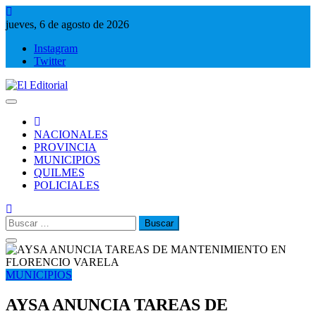
Saltar
al
jueves, 6 de agosto de 2026
contenido
Instagram
Twitter
El Editorial
Periodismo de verdad
NACIONALES
PROVINCIA
MUNICIPIOS
QUILMES
POLICIALES
Buscar:
MUNICIPIOS
AYSA ANUNCIA TAREAS DE