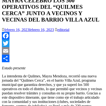
MAYRA CELEBRÓ LOS 500
OPERATIVOS DEL “QUILMES
CERCA” JUNTO A VECINOS Y
VECINAS DEL BARRIO VILLA AZUL
febrero 16, 2023
febrero 16, 2023
editorial
Facebook
Twitter
Email
Compartir
Estado presente
La intendenta de Quilmes, Mayra Mendoza, recorrió una nueva
jornada del “Quilmes Cerca”, en el barrio Villa Azul, programa
municipal que garantiza derechos, y que ya superó los 500
operativos en todo el distrito, lo que permitió que vecinos y vecinas
puedan resolver trámites y consultas en su propio barrio. Gracias a
este dispositivo itinerante, que tiene como eje el trabajo articulado
con la comunidad y sus instituciones (clubes, sociedades de
fomento, centros de jubilados), se llegó a más de 230 puntos