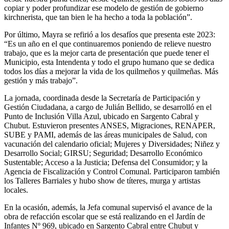
copiar y poder profundizar ese modelo de gestión de gobierno
kirchnerista, que tan bien le ha hecho a toda la población”.
Por último, Mayra se refirió a los desafíos que presenta este 2023:
“Es un año en el que continuaremos poniendo de relieve nuestro
trabajo, que es la mejor carta de presentación que puede tener el
Municipio, esta Intendenta y todo el grupo humano que se dedica
todos los días a mejorar la vida de los quilmeños y quilmeñas. Más
gestión y más trabajo”.
La jornada, coordinada desde la Secretaría de Participación y
Gestión Ciudadana, a cargo de Julián Bellido, se desarrolló en el
Punto de Inclusión Villa Azul, ubicado en Sargento Cabral y
Chubut. Estuvieron presentes ANSES, Migraciones, RENAPER,
SUBE y PAMI, además de las áreas municipales de Salud, con
vacunación del calendario oficial; Mujeres y Diversidades; Niñez y
Desarrollo Social; GIRSU; Seguridad; Desarrollo Económico
Sustentable; Acceso a la Justicia; Defensa del Consumidor; y la
Agencia de Fiscalización y Control Comunal. Participaron también
los Talleres Barriales y hubo show de títeres, murga y artistas
locales.
En la ocasión, además, la Jefa comunal supervisó el avance de la
obra de refacción escolar que se está realizando en el Jardín de
Infantes Nº 969, ubicado en Sargento Cabral entre Chubut y