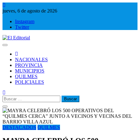
Saltar
al
jueves, 6 de agosto de 2026
contenido
Instagram
Twitter
El Editorial
Periodismo de verdad
NACIONALES
PROVINCIA
MUNICIPIOS
QUILMES
POLICIALES
Buscar:
DESTACADOS
QUILMES