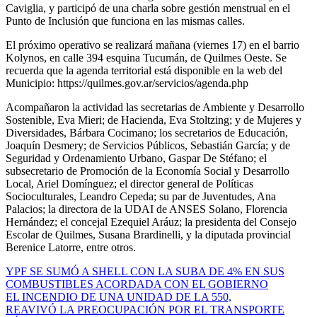
Caviglia, y participó de una charla sobre gestión menstrual en el
Punto de Inclusión que funciona en las mismas calles.
El próximo operativo se realizará mañana (viernes 17) en el barrio
Kolynos, en calle 394 esquina Tucumán, de Quilmes Oeste. Se
recuerda que la agenda territorial está disponible en la web del
Municipio: https://quilmes.gov.ar/servicios/agenda.php
Acompañaron la actividad las secretarias de Ambiente y Desarrollo
Sostenible, Eva Mieri; de Hacienda, Eva Stoltzing; y de Mujeres y
Diversidades, Bárbara Cocimano; los secretarios de Educación,
Joaquín Desmery; de Servicios Públicos, Sebastián García; y de
Seguridad y Ordenamiento Urbano, Gaspar De Stéfano; el
subsecretario de Promoción de la Economía Social y Desarrollo
Local, Ariel Domínguez; el director general de Políticas
Socioculturales, Leandro Cepeda; su par de Juventudes, Ana
Palacios; la directora de la UDAI de ANSES Solano, Florencia
Hernández; el concejal Ezequiel Aráuz; la presidenta del Consejo
Escolar de Quilmes, Susana Brardinelli, y la diputada provincial
Berenice Latorre, entre otros.
Navegación
YPF SE SUMÓ A SHELL CON LA SUBA DE 4% EN SUS
COMBUSTIBLES ACORDADA CON EL GOBIERNO
de
EL INCENDIO DE UNA UNIDAD DE LA 550,
entradas
REAVIVÓ LA PREOCUPACIÓN POR EL TRANSPORTE