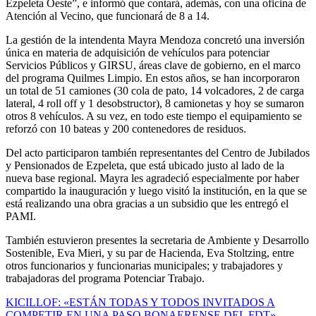
Ezpeleta Oeste”, e informó que contará, además, con una oficina de
Atención al Vecino, que funcionará de 8 a 14.
La gestión de la intendenta Mayra Mendoza concretó una inversión
única en materia de adquisición de vehículos para potenciar
Servicios Públicos y GIRSU, áreas clave de gobierno, en el marco
del programa Quilmes Limpio. En estos años, se han incorporaron
un total de 51 camiones (30 cola de pato, 14 volcadores, 2 de carga
lateral, 4 roll off y 1 desobstructor), 8 camionetas y hoy se sumaron
otros 8 vehículos. A su vez, en todo este tiempo el equipamiento se
reforzó con 10 bateas y 200 contenedores de residuos.
Del acto participaron también representantes del Centro de Jubilados
y Pensionados de Ezpeleta, que está ubicado justo al lado de la
nueva base regional. Mayra les agradeció especialmente por haber
compartido la inauguración y luego visitó la institución, en la que se
está realizando una obra gracias a un subsidio que les entregó el
PAMI.
También estuvieron presentes la secretaria de Ambiente y Desarrollo
Sostenible, Eva Mieri, y su par de Hacienda, Eva Stoltzing, entre
otros funcionarios y funcionarias municipales; y trabajadores y
trabajadoras del programa Potenciar Trabajo.
Navegación
KICILLOF: «ESTÁN TODAS Y TODOS INVITADOS A
COMPETIR EN UNA PASO BONAERENSE DEL FDT»