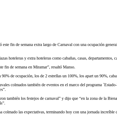
este fin de semana extra largo de Carnaval con una ocupación general 
azas hoteleras y extra hoteleras como cabañas, casas, departamentos, c
este fin de semana en Miramar”, resaltó Manso.
 un 90% de ocupación, los de 2 estrellas un 100%, los apart un 90%, 
navales colmados también de eventos en el marco del programa ´Estado-
es”.
llaron también los festejos de carnaval” y dijo que “en la zona de la Bi
ís”.
a colmado las expectativas, terminando hoy con una jornada increíble de 