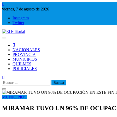
Saltar
al
viernes, 7 de agosto de 2026
contenido
Instagram
Twitter
El Editorial
Periodismo de verdad
NACIONALES
PROVINCIA
MUNICIPIOS
QUILMES
POLICIALES
Buscar:
MUNICIPIOS
MIRAMAR TUVO UN 96% DE OCUPACI