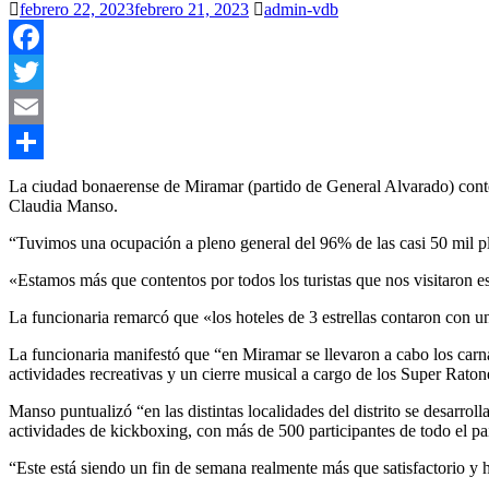
febrero 22, 2023
febrero 21, 2023
admin-vdb
Facebook
Twitter
Email
Compartir
La ciudad bonaerense de Miramar (partido de General Alvarado) contó 
Claudia Manso.
“Tuvimos una ocupación a pleno general del 96% de las casi 50 mil pl
«Estamos más que contentos por todos los turistas que nos visitaron 
La funcionaria remarcó que «los hoteles de 3 estrellas contaron con
La funcionaria manifestó que “en Miramar se llevaron a cabo los car
actividades recreativas y un cierre musical a cargo de los Super Raton
Manso puntualizó “en las distintas localidades del distrito se desarro
actividades de kickboxing, con más de 500 participantes de todo el pa
“Este está siendo un fin de semana realmente más que satisfactorio y h