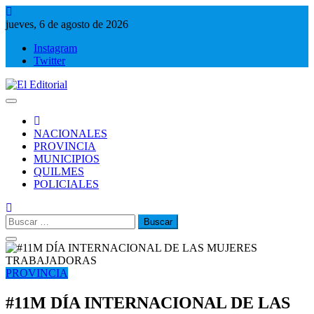
Saltar
al
jueves, 6 de agosto de 2026
contenido
Instagram
Twitter
El Editorial
Periodismo de verdad
NACIONALES
PROVINCIA
MUNICIPIOS
QUILMES
POLICIALES
Buscar:
PROVINCIA
#11M DÍA INTERNACIONAL DE LAS