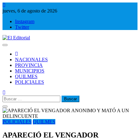
Saltar
al
jueves, 6 de agosto de 2026
contenido
Instagram
Twitter
El Editorial
Periodismo de verdad
NACIONALES
PROVINCIA
MUNICIPIOS
QUILMES
POLICIALES
Buscar:
POLICIALES
QUILMES
APARECIÓ EL VENGADOR