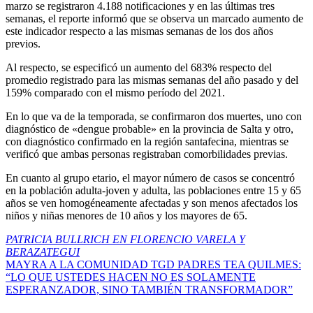
marzo se registraron 4.188 notificaciones y en las últimas tres
semanas, el reporte informó que se observa un marcado aumento de
este indicador respecto a las mismas semanas de los dos años
previos.
Al respecto, se especificó un aumento del 683% respecto del
promedio registrado para las mismas semanas del año pasado y del
159% comparado con el mismo período del 2021.
En lo que va de la temporada, se confirmaron dos muertes, uno con
diagnóstico de «dengue probable» en la provincia de Salta y otro,
con diagnóstico confirmado en la región santafecina, mientras se
verificó que ambas personas registraban comorbilidades previas.
En cuanto al grupo etario, el mayor número de casos se concentró
en la población adulta-joven y adulta, las poblaciones entre 15 y 65
años se ven homogéneamente afectadas y son menos afectados los
niños y niñas menores de 10 años y los mayores de 65.
Navegación
PATRICIA BULLRICH EN FLORENCIO VARELA Y
BERAZATEGUI
de
MAYRA A LA COMUNIDAD TGD PADRES TEA QUILMES:
entradas
“LO QUE USTEDES HACEN NO ES SOLAMENTE
ESPERANZADOR, SINO TAMBIÉN TRANSFORMADOR”