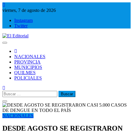
Saltar
al
viernes, 7 de agosto de 2026
contenido
Instagram
Twitter
El Editorial
Periodismo de verdad
NACIONALES
PROVINCIA
MUNICIPIOS
QUILMES
POLICIALES
Buscar:
NACIONALES
DESDE AGOSTO SE REGISTRARON