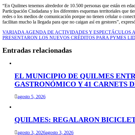
“En Quilmes tenemos alrededor de 10.500 personas que están en edad 
Participación Ciudadana y los diferentes esquemas territoriales que ti
redes o los medios de comunicación porque no tienen celular o conect
facilitan mucho la llegada para que no caigan así en gestores”, expre
Navegación
VARIADA AGENDA DE ACTIVIDADES Y ESPECTÁCULOS A
PRESENTARON LOS NUEVOS CRÉDITOS PARA PYMES LI
de
entradas
Entradas relacionadas
EL MUNICIPIO DE QUILMES ENT
GASTRONÓMICO Y 41 CARNETS 
agosto 5, 2026
QUILMES: REGALARON BICICLET
agosto 3, 2026
agosto 3, 2026