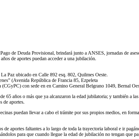
ago de Deuda Provisional, brindará junto a ANSES, jornadas de asesora
0 años de aportes puedan acceder a una jubilación.
 La Paz ubicado en Calle 892 esq. 802, Quilmes Oeste.
óvenes” (Avenida República de Francia 85, Ezpeleta
ana (CGyPC) con sede en en Camino General Belgrano 1049, Bernal Oes
 de 65 años o más que ya alcanzaron la edad jubilatoria; y también a la
s de aportes.
vecinas puedan llevar a cabo el trámite por sus propios medios, en forma
 de aportes faltantes a lo largo de toda la trayectoria laboral e ir pagá
abonándolos para que cuando llegue la edad de jubilación no tengan que 