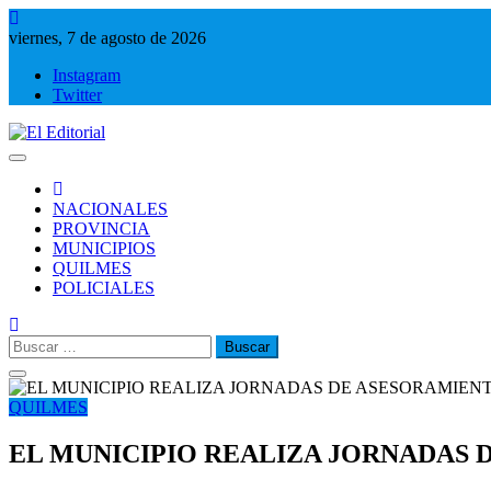
Saltar
al
viernes, 7 de agosto de 2026
contenido
Instagram
Twitter
El Editorial
Periodismo de verdad
NACIONALES
PROVINCIA
MUNICIPIOS
QUILMES
POLICIALES
Buscar:
QUILMES
EL MUNICIPIO REALIZA JORNADAS 