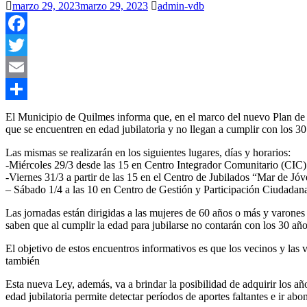
marzo 29, 2023
marzo 29, 2023
admin-vdb
Facebook
Twitter
Email
Compartir
El Municipio de Quilmes informa que, en el marco del nuevo Plan de P
que se encuentren en edad jubilatoria y no llegan a cumplir con los 3
Las mismas se realizarán en los siguientes lugares, días y horarios:
-Miércoles 29/3 desde las 15 en Centro Integrador Comunitario (CIC)
-Viernes 31/3 a partir de las 15 en el Centro de Jubilados “Mar de J
– Sábado 1/4 a las 10 en Centro de Gestión y Participación Ciudad
Las jornadas están dirigidas a las mujeres de 60 años o más y varones
saben que al cumplir la edad para jubilarse no contarán con los 30 año
El objetivo de estos encuentros informativos es que los vecinos y las 
también
Esta nueva Ley, además, va a brindar la posibilidad de adquirir los años
edad jubilatoria permite detectar períodos de aportes faltantes e ir 