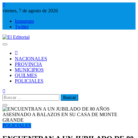
Saltar
al
viernes, 7 de agosto de 2026
contenido
Instagram
Twitter
El Editorial
Periodismo de verdad
NACIONALES
PROVINCIA
MUNICIPIOS
QUILMES
POLICIALES
Buscar:
POLICIALES