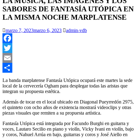
LA MÚSICA, LAS IMÁGENES Y LOS
SABORES DE FANTASÍA UTÓPICA EN
LA MISMA NOCHE MARPLATENSE
marzo 7, 2023
marzo 6, 2023
admin-vdb
Facebook
Twitter
Email
Compartir
La banda marplatense Fantasía Utópica ocupará este martes la sede
local de la cervecería Ogham para desplegar todas las aristas que
integran su propuesta estética.
Además de tocar en el local ubicado en Diagonal Pueyrredón 2975,
el quinteto con ocho años de existencia mostrará videoclips y otras
piezas visuales que remiten a su propuesta artística.
Fantasía Utópica está integrada por Facundo Burghi en guitarra y
voces, Lautaro Secilio en piano y violín, Vicky Ivani en violín, bajo
y coros, Nahuel Arrúa en bajo, guitarras y coros y José Aiello en