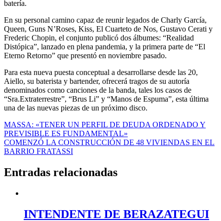
batería.
En su personal camino capaz de reunir legados de Charly García,
Queen, Guns N’Roses, Kiss, El Cuarteto de Nos, Gustavo Cerati y
Frederic Chopin, el conjunto publicó dos álbumes: “Realidad
Distópica”, lanzado en plena pandemia, y la primera parte de “El
Eterno Retorno” que presentó en noviembre pasado.
Para esta nueva puesta conceptual a desarrollarse desde las 20,
Aiello, su baterista y bartender, ofrecerá tragos de su autoría
denominados como canciones de la banda, tales los casos de
“Sra.Extraterrestre”, “Brus Li” y “Manos de Espuma”, esta última
una de las nuevas piezas de un próximo disco.
Navegación
MASSA: «TENER UN PERFIL DE DEUDA ORDENADO Y
PREVISIBLE ES FUNDAMENTAL»
de
COMENZÓ LA CONSTRUCCIÓN DE 48 VIVIENDAS EN EL
entradas
BARRIO FRATASSI
Entradas relacionadas
INTENDENTE DE BERAZATEGUI