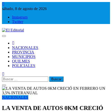
Saltar
al
sábado, 8 de agosto de 2026
contenido
Instagram
Twitter
El Editorial
Periodismo de verdad
NACIONALES
PROVINCIA
MUNICIPIOS
QUILMES
POLICIALES
Buscar:
NACIONALES
LA VENTA DE AUTOS 0KM CRECIÓ