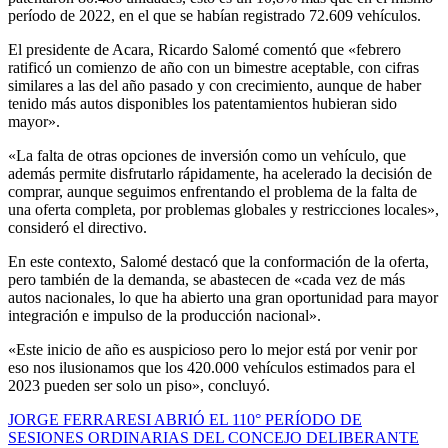
período de 2022, en el que se habían registrado 72.609 vehículos.
El presidente de Acara, Ricardo Salomé comentó que «febrero
ratificó un comienzo de año con un bimestre aceptable, con cifras
similares a las del año pasado y con crecimiento, aunque de haber
tenido más autos disponibles los patentamientos hubieran sido
mayor».
«La falta de otras opciones de inversión como un vehículo, que
además permite disfrutarlo rápidamente, ha acelerado la decisión de
comprar, aunque seguimos enfrentando el problema de la falta de
una oferta completa, por problemas globales y restricciones locales»,
consideró el directivo.
En este contexto, Salomé destacó que la conformación de la oferta,
pero también de la demanda, se abastecen de «cada vez de más
autos nacionales, lo que ha abierto una gran oportunidad para mayor
integración e impulso de la producción nacional».
«Este inicio de año es auspicioso pero lo mejor está por venir por
eso nos ilusionamos que los 420.000 vehículos estimados para el
2023 pueden ser solo un piso», concluyó.
Navegación
JORGE FERRARESI ABRIÓ EL 110° PERÍODO DE
SESIONES ORDINARIAS DEL CONCEJO DELIBERANTE