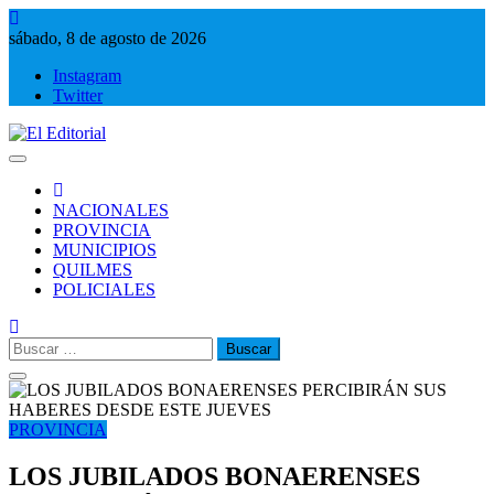
Saltar
al
sábado, 8 de agosto de 2026
contenido
Instagram
Twitter
El Editorial
Periodismo de verdad
NACIONALES
PROVINCIA
MUNICIPIOS
QUILMES
POLICIALES
Buscar:
PROVINCIA
LOS JUBILADOS BONAERENSES