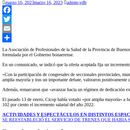
marzo 16, 2023
marzo 16, 2023
admin-vdb
Facebook
Twitter
Email
Compartir
La Asociación de Profesionales de la Salud de la Provincia de Buenos 
formulada por el Gobierno bonaerense.
En un comunicado, se indicó que la oferta aceptada fija un incremento
«Con la participación de congresales de seccionales provinciales, mu
amplia mayoría y tras un importante debate, valoraron positivamente qu
Además, remarcaron que «avanzar hacia un régimen de dedicación exclus
El pasado 13 de enero, Cicop había votado «por amplia mayoría» a favo
102 por ciento el incremento salarial del año 2022.
Navegación
ACTIVIDADES Y ESPECTÁCULOS EN DISTINTOS ESPAC
SE REESTABLECIÓ EL SERVICIO DE TRENES QUE HABIA
de