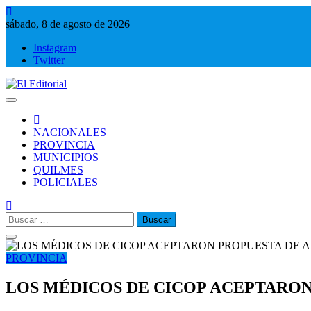
Saltar
al
sábado, 8 de agosto de 2026
contenido
Instagram
Twitter
El Editorial
Periodismo de verdad
NACIONALES
PROVINCIA
MUNICIPIOS
QUILMES
POLICIALES
Buscar:
PROVINCIA
LOS MÉDICOS DE CICOP ACEPTARO