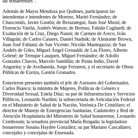
las bonaerenses”.
Además de Mayra Mendoza por Quilmes, participaron las
intendentas e intendentes de Moreno, Mariel Fernández; de
Chascomús, Javier Gastón; de Berazategui, Juan José Mussi; de
Florencio Varela, Andrés Watson; de Berisso, Fabián Cagliardi; de
Exaltación de la Cruz, Diego Nanni; de Carmen de Areco, Iván
Villagrán; de Carlos Casares, Daniel Stadnik; de Almirante Brown,
Juan José Fabiani; de San Vicente; Nicolás Mantegazza; de San
Andrés de Giles, Miguel Ángel Gesualdi; de Las Flores, Alberto
Gelené; de Trenque Lauquen, Miguel Fernández; de Adolfo
Gonzales Chaves, Marcelo Santillán; de Punta Indio, David
Angueira; y de Avellaneda, Jorge Ferraresi, y el secretario de Obras
Públicas de Ezeiza, Gastón Granados.
Estuvieron presentes también el jefe de Asesores del Gobernador,
Carlos Bianco; la ministra de Mujeres, Políticas de Género y
Diversidad Sexual, Estela Díaz; su par de Infraestructura y Servicios
Públicos, Leonardo Nardini; la subsecretaria de Articulación Federal
en el Ministerio de Salud de la Nación, Verónica De Cristófaro; el
director de Manejo de Emergencias Sanitarias, Catástrofes y Red de
Atención Hospitalaria del Ministerio de Salud bonaerense, Leonardo
Cemborain; la senadora provincial María Reigada; la legisladora
bonaerense Susana Haydee González; su par Mariano Cascallares;
concejales y concejalas de Ensenada.