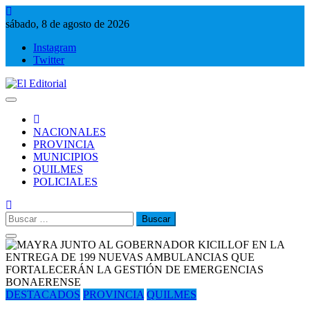
Saltar
al
sábado, 8 de agosto de 2026
contenido
Instagram
Twitter
El Editorial
Periodismo de verdad
NACIONALES
PROVINCIA
MUNICIPIOS
QUILMES
POLICIALES
Buscar:
DESTACADOS
PROVINCIA
QUILMES