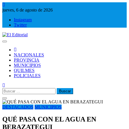
Saltar
al
jueves, 6 de agosto de 2026
contenido
Instagram
Twitter
El Editorial
Periodismo de verdad
NACIONALES
PROVINCIA
MUNICIPIOS
QUILMES
POLICIALES
Buscar:
DESTACADOS
MUNICIPIOS
QUÉ PASA CON EL AGUA EN
BERAZATEGUI