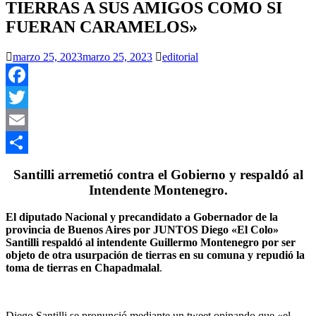
TIERRAS A SUS AMIGOS COMO SI
FUERAN CARAMELOS»
marzo 25, 2023
marzo 25, 2023
editorial
Facebook
Twitter
Email
Compartir
Santilli arremetió contra el Gobierno y respaldó al
Intendente Montenegro.
El diputado Nacional y precandidato a Gobernador de la
provincia de Buenos Aires por JUNTOS Diego «El Colo»
Santilli respaldó al intendente Guillermo Montenegro por ser
objeto de otra usurpación de tierras en su comuna y repudió la
toma de tierras en Chapadmalal
.
Diego Santilli se pronunció mediante un tweet opinando que «el