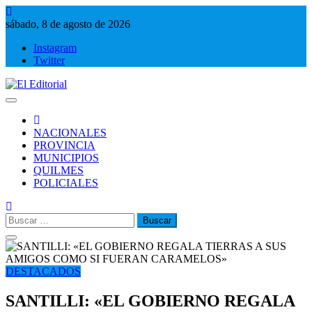
Saltar
al
sábado, 8 de agosto de 2026
contenido
Instagram
Twitter
El Editorial
Periodismo de verdad
NACIONALES
PROVINCIA
MUNICIPIOS
QUILMES
POLICIALES
Buscar:
DESTACADOS
SANTILLI: «EL GOBIERNO REGALA