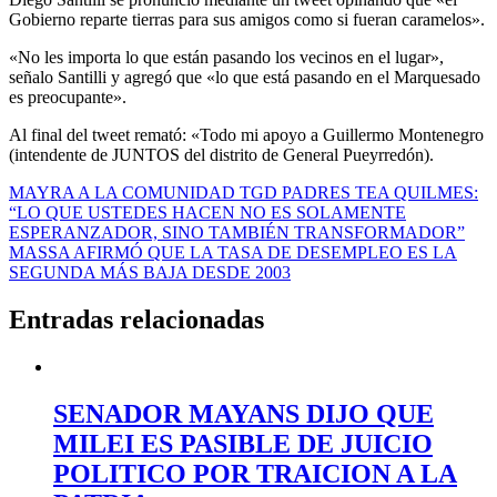
Gobierno reparte tierras para sus amigos como si fueran caramelos».
«No les importa lo que están pasando los vecinos en el lugar»,
señalo Santilli y agregó que «lo que está pasando en el Marquesado
es preocupante».
Al final del tweet remató: «Todo mi apoyo a Guillermo Montenegro
(intendente de JUNTOS del distrito de General Pueyrredón).
Navegación
MAYRA A LA COMUNIDAD TGD PADRES TEA QUILMES:
“LO QUE USTEDES HACEN NO ES SOLAMENTE
de
ESPERANZADOR, SINO TAMBIÉN TRANSFORMADOR”
entradas
MASSA AFIRMÓ QUE LA TASA DE DESEMPLEO ES LA
SEGUNDA MÁS BAJA DESDE 2003
Entradas relacionadas
SENADOR MAYANS DIJO QUE
MILEI ES PASIBLE DE JUICIO
POLITICO POR TRAICION A LA