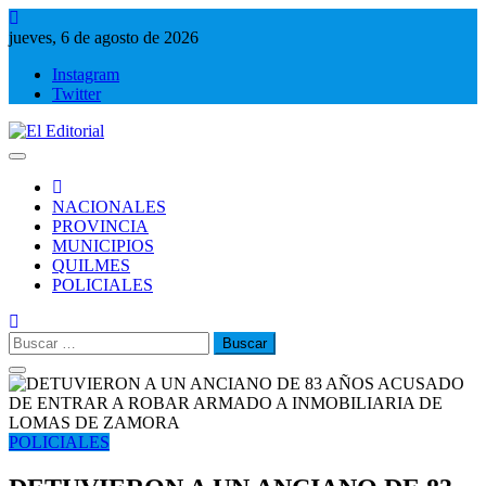
Saltar
al
jueves, 6 de agosto de 2026
contenido
Instagram
Twitter
El Editorial
Periodismo de verdad
NACIONALES
PROVINCIA
MUNICIPIOS
QUILMES
POLICIALES
Buscar:
POLICIALES