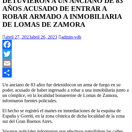
DETUVIERON A UN ANCIANO DE 83
AÑOS ACUSADO DE ENTRAR A
ROBAR ARMADO A INMOBILIARIA
DE LOMAS DE ZAMORA
abril 27, 2023
abril 26, 2023
admin-vdb
Facebook
Twitter
Email
Compartir
Un anciano de 83 años fue detenidocon un arma de fuego en su
poder, acusado de haber ingresado a robar a una inmobiliaria junto a
un cómplice, en la localidad bonaerense de Lomas de Zamora,
informaron fuentes policiales.
El hecho se registró el martes en inmediaciones de la esquina de
España y Gorriti, en la zona céntrica de dicha localidad de la zona
sur del Gran Buenos Aires.
Voceros policiales informaron que efectivos patrullaban las calles,