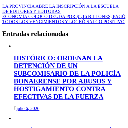
Navegación
LA PROVINCIA ABRE LA INSCRIPCIÓN A LA ESCUELA
DE EDITORES Y EDITORAS
de
ECONOMÍA COLOCÓ DEUDA POR $1,16 BILLONES, PAGÓ
entradas
TODOS LOS VENCIMIENTOS Y LOGRÓ SALGO POSITIVO
Entradas relacionadas
HISTÓRICO: ORDENAN LA
DETENCIÓN DE UN
SUBCOMISARIO DE LA POLICÍA
BONAERENSE POR ABUSOS Y
HOSTIGAMIENTO CONTRA
EFECTIVAS DE LA FUERZA
julio 6, 2026