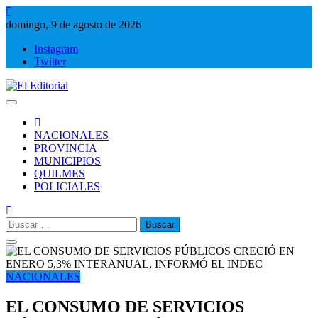
Saltar
al
domingo, 9 de agosto de 2026
contenido
Instagram
Twitter
El Editorial
Periodismo de verdad
NACIONALES
PROVINCIA
MUNICIPIOS
QUILMES
POLICIALES
Buscar:
NACIONALES
EL CONSUMO DE SERVICIOS