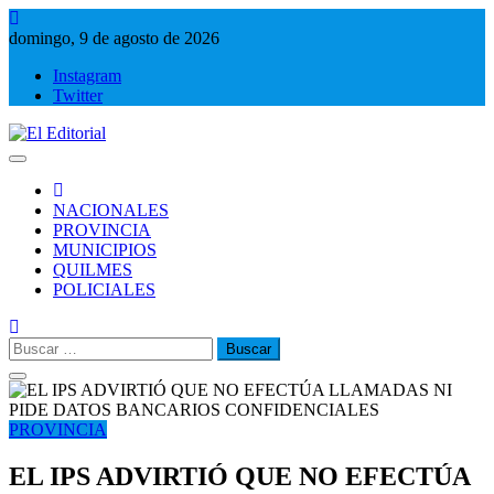
Saltar
al
domingo, 9 de agosto de 2026
contenido
Instagram
Twitter
El Editorial
Periodismo de verdad
NACIONALES
PROVINCIA
MUNICIPIOS
QUILMES
POLICIALES
Buscar:
PROVINCIA
EL IPS ADVIRTIÓ QUE NO EFECTÚA