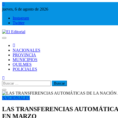
Saltar
al
jueves, 6 de agosto de 2026
contenido
Instagram
Twitter
El Editorial
Periodismo de verdad
NACIONALES
PROVINCIA
MUNICIPIOS
QUILMES
POLICIALES
Buscar:
NACIONALES
LAS TRANSFERENCIAS AUTOMÁTICAS
EN MARZO