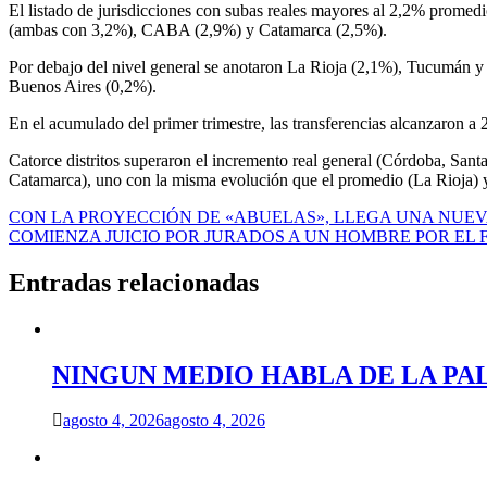
El listado de jurisdicciones con subas reales mayores al 2,2% prom
(ambas con 3,2%), CABA (2,9%) y Catamarca (2,5%).
Por debajo del nivel general se anotaron La Rioja (2,1%), Tucumán y
Buenos Aires (0,2%).
En el acumulado del primer trimestre, las transferencias alcanzaron a
Catorce distritos superaron el incremento real general (Córdoba, S
Catamarca), uno con la misma evolución que el promedio (La Rioja) y
Navegación
CON LA PROYECCIÓN DE «ABUELAS», LLEGA UNA NUEV
COMIENZA JUICIO POR JURADOS A UN HOMBRE POR EL 
de
entradas
Entradas relacionadas
NINGUN MEDIO HABLA DE LA PA
agosto 4, 2026
agosto 4, 2026