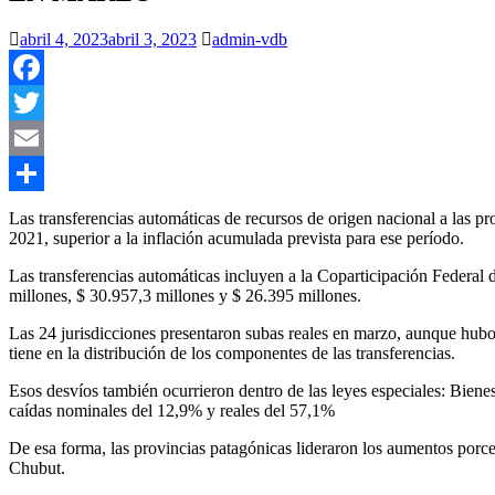
abril 4, 2023
abril 3, 2023
admin-vdb
Facebook
Twitter
Email
Compartir
Las transferencias automáticas de recursos de origen nacional a las
2021, superior a la inflación acumulada prevista para ese período.
Las transferencias automáticas incluyen a la Coparticipación Federal
millones, $ 30.957,3 millones y $ 26.395 millones.
Las 24 jurisdicciones presentaron subas reales en marzo, aunque hubo i
tiene en la distribución de los componentes de las transferencias.
Esos desvíos también ocurrieron dentro de las leyes especiales: Biene
caídas nominales del 12,9% y reales del 57,1%
De esa forma, las provincias patagónicas lideraron los aumentos porc
Chubut.