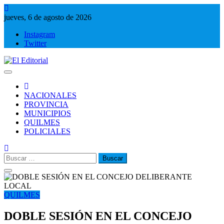
Saltar
al
jueves, 6 de agosto de 2026
contenido
Instagram
Twitter
El Editorial
Periodismo de verdad
NACIONALES
PROVINCIA
MUNICIPIOS
QUILMES
POLICIALES
Buscar:
QUILMES
DOBLE SESIÓN EN EL CONCEJO