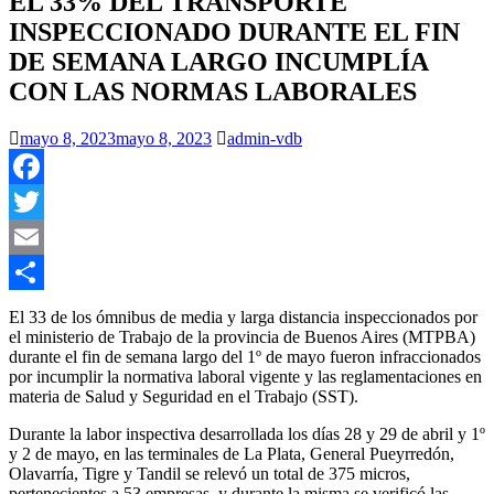
EL 33% DEL TRANSPORTE
INSPECCIONADO DURANTE EL FIN
DE SEMANA LARGO INCUMPLÍA
CON LAS NORMAS LABORALES
mayo 8, 2023
mayo 8, 2023
admin-vdb
Facebook
Twitter
Email
Compartir
El 33 de los ómnibus de media y larga distancia inspeccionados por
el ministerio de Trabajo de la provincia de Buenos Aires (MTPBA)
durante el fin de semana largo del 1º de mayo fueron infraccionados
por incumplir la normativa laboral vigente y las reglamentaciones en
materia de Salud y Seguridad en el Trabajo (SST).
Durante la labor inspectiva desarrollada los días 28 y 29 de abril y 1º
y 2 de mayo, en las terminales de La Plata, General Pueyrredón,
Olavarría, Tigre y Tandil se relevó un total de 375 micros,
pertenecientes a 53 empresas, y durante la misma se verificó las